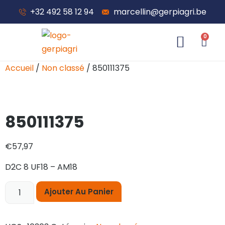
+32 492 58 12 94
marcellin@gerpiagri.be
0
À propos de nous
Accueil
/
Non classé
/ 850111375
850111375
€
57,97
D2C 8 UF18 – AM18
Ajouter Au Panier