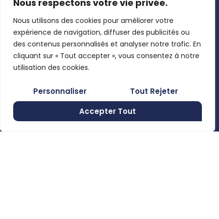
Nous respectons votre vie privée.
Nous
toutes les
Claas,
contacter
nouveautés.
Nous utilisons des cookies pour améliorer votre
Josking,
Mon compte
expérience de navigation, diffuser des publicités ou
Wacker
Pages légales
des contenus personnalisés et analyser notre trafic. En
Neuson,
Mentions
cliquant sur « Tout accepter », vous consentez à notre
Clemens, …
En utilisant
légales
utilisation des cookies.
ce formulaire,
Politique de
Rue de
Personnaliser
Tout Rejeter
vous
confidentialité
Moncheret
acceptez le
28B , 6280
Accepter Tout
Conditions
stockage et
Gerpinnes,
générales de
Belgium
le traitement
vente
de vos
+32 492
58 12 94
données par
marcellin@gerpiagri.be
ce site web.
BE
S'inscrire
0793.946.582