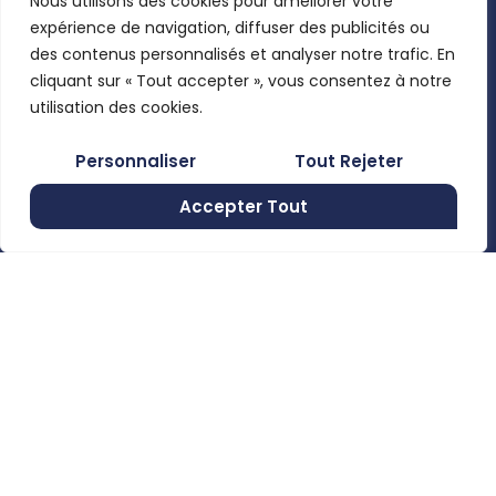
Nous utilisons des cookies pour améliorer votre
Josking,
Mon compte
expérience de navigation, diffuser des publicités ou
Wacker
Pages légales
des contenus personnalisés et analyser notre trafic. En
Neuson,
Mentions
cliquant sur « Tout accepter », vous consentez à notre
Clemens, …
En utilisant
légales
utilisation des cookies.
ce formulaire,
Politique de
Rue de
Personnaliser
Tout Rejeter
vous
confidentialité
Moncheret
acceptez le
28B , 6280
Accepter Tout
Conditions
stockage et
Gerpinnes,
générales de
Belgium
le traitement
vente
de vos
+32 492
58 12 94
données par
marcellin@gerpiagri.be
ce site web.
BE
S'inscrire
0793.946.582