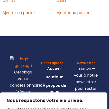
€
144,35
€
3,93
Ajouter au panier
Ajouter au panier
Liens rapides
Newsletter
Accueil
Inscrivez-
Gerpiagri
vous à notre
Boutique
votre
newsletter
concessionnaire:
À propos de
pour rester
Grégoire
nous
informé de
Besson,
Nous respectons votre vie privée.
Nous
toutes les
Claas,
contacter
nouveautés.