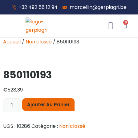
+32 492 58 12 94
marcellin@gerpiagri.be
0
À propos de nous
Accueil
/
Non classé
/ 850110193
850110193
€
528,39
Ajouter Au Panier
UGS :
10286
Catégorie :
Non classé