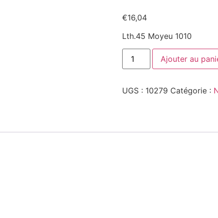
€
16,04
Lth.45 Moyeu 1010
quantité
Ajouter au pani
de
850109792
UGS :
10279
Catégorie :
N