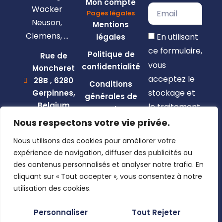
Mon compte
Wacker
Pages légales
Neuson,
Mentions
Clemens, …
En utilisant
légales
ce formulaire,
Politique de
Rue de
vous
confidentialité
Moncheret
acceptez le
28B , 6280
Conditions
stockage et
Gerpinnes,
générales de
Belgium
le traitement
vente
de vos
+32 492
Nous respectons votre vie privée.
58 12 94
données par
Nous utilisons des cookies pour améliorer votre
marcellin@gerpiagri.be
ce site web.
expérience de navigation, diffuser des publicités ou
BE
des contenus personnalisés et analyser notre trafic. En
S'inscrire
0793.946.582
cliquant sur « Tout accepter », vous consentez à notre
utilisation des cookies.
Personnaliser
Tout Rejeter