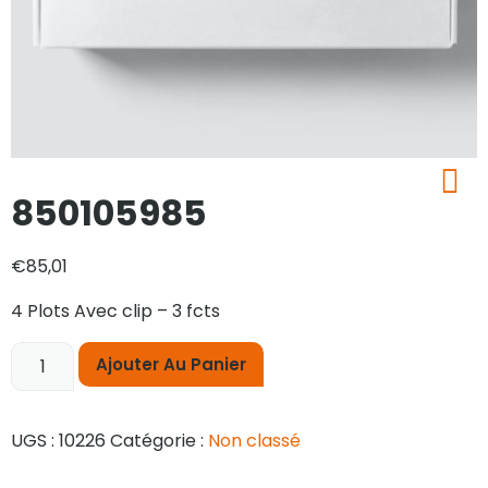
850105985
€
85,01
4 Plots Avec clip – 3 fcts
Ajouter Au Panier
UGS :
10226
Catégorie :
Non classé