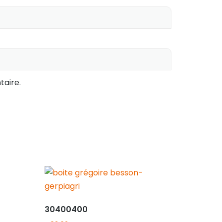
aire.
30400400