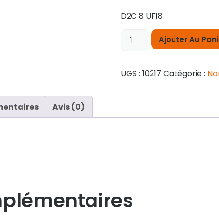
D2C 8 UF18
Ajouter Au Pani
UGS :
10217
Catégorie :
No
mentaires
Avis (0)
mplémentaires