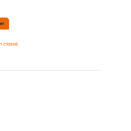
er
n classé