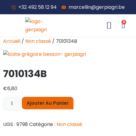
+32 492 58 12 94
marcellin@gerpiagri.be
0
À propos de nous
Accueil
/
Non classé
/ 7010134B
7010134B
€
6,80
Ajouter Au Panier
UGS :
9798
Catégorie :
Non classé