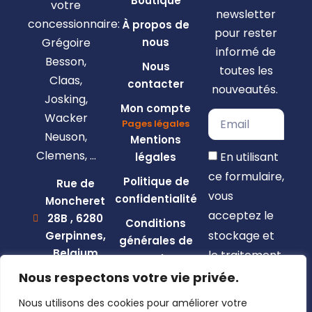
Boutique
votre
newsletter
concessionnaire:
À propos de
pour rester
Grégoire
nous
informé de
Besson,
Nous
toutes les
Claas,
contacter
nouveautés.
Josking,
Mon compte
Wacker
Pages légales
Neuson,
Mentions
Clemens, …
En utilisant
légales
ce formulaire,
Politique de
Rue de
vous
confidentialité
Moncheret
acceptez le
28B , 6280
Conditions
stockage et
Gerpinnes,
générales de
Belgium
le traitement
vente
de vos
+32 492
Nous respectons votre vie privée.
58 12 94
données par
Nous utilisons des cookies pour améliorer votre