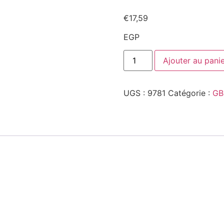
€
17,59
EGP
quantité
Ajouter au pani
de
7010-
03-
03
UGS :
9781
Catégorie :
GB