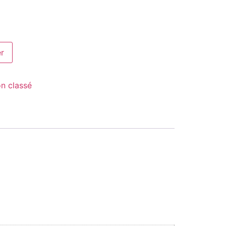
er
n classé