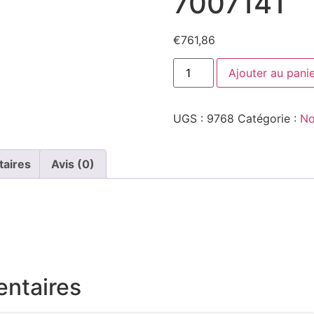
7007141
€
761,86
quantité
Ajouter au pani
de
7007141
UGS :
9768
Catégorie :
No
taires
Avis (0)
entaires