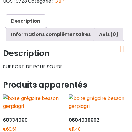
UGS :
9723
Catégorie :
GBP
Description
Informations complémentaires
Avis (0)
Description
SUPPORT DE ROUE SOUDE
Produits apparentés
60334090
060403890Z
€
69,61
€
11,48