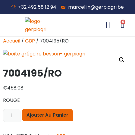
+32 492 58 12 94
marcellin@gerpiagri.be
0
À propos de nous
Accueil
/
GBP
/ 7004195/RO
7004195/RO
€
458,08
ROUGE
Ajouter Au Panier