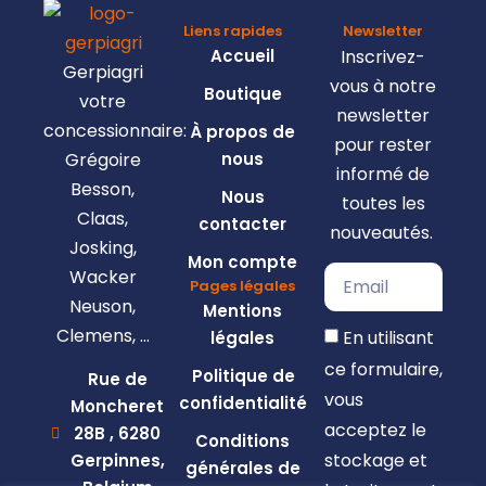
Liens rapides
Newsletter
Accueil
Inscrivez-
Gerpiagri
vous à notre
Boutique
votre
newsletter
concessionnaire:
À propos de
pour rester
Grégoire
nous
informé de
Besson,
Nous
toutes les
Claas,
contacter
nouveautés.
Josking,
Mon compte
Wacker
Pages légales
Neuson,
Mentions
Clemens, …
En utilisant
légales
ce formulaire,
Politique de
Rue de
vous
confidentialité
Moncheret
acceptez le
28B , 6280
Conditions
stockage et
Gerpinnes,
générales de