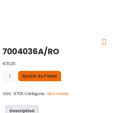
7004036A/RO
€
51,20
Ajouter Au Panier
UGS :
9705
Catégorie :
Non classé
Description