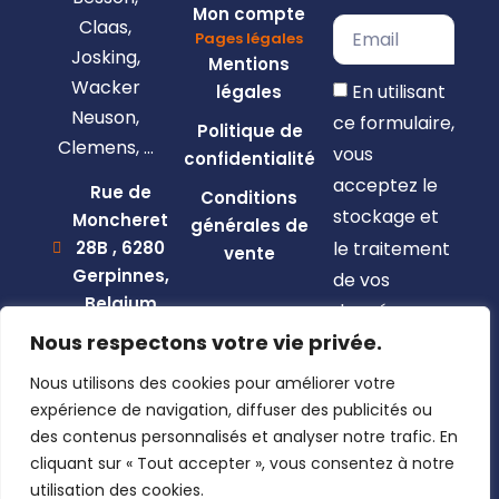
Mon compte
Claas,
Pages légales
Josking,
Mentions
Wacker
En utilisant
légales
Neuson,
ce formulaire,
Politique de
Clemens, …
vous
confidentialité
acceptez le
Rue de
Conditions
stockage et
Moncheret
générales de
le traitement
28B , 6280
vente
Gerpinnes,
de vos
Belgium
données par
+32 492
Nous respectons votre vie privée.
ce site web.
58 12 94
Nous utilisons des cookies pour améliorer votre
S'inscrire
marcellin@gerpiagri.be
expérience de navigation, diffuser des publicités ou
BE
des contenus personnalisés et analyser notre trafic. En
0793.946.582
cliquant sur « Tout accepter », vous consentez à notre
utilisation des cookies.