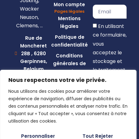
Josking,
Mon compte
Wacker
Pages légales
Neuson,
Mentions
Clemens, …
En utilisant
légales
ce formulaire,
Politique de
Rue de
vous
confidentialité
Moncheret
acceptez le
28B , 6280
Conditions
stockage et
Gerpinnes,
générales de
Belgium
le traitement
vente
de vos
+32 492
Nous respectons votre vie privée.
58 12 94
données par
Nous utilisons des cookies pour améliorer votre
marcellin@gerpiagri.be
ce site web.
expérience de navigation, diffuser des publicités ou
BE
des contenus personnalisés et analyser notre trafic. En
S'inscrire
0793.946.582
cliquant sur « Tout accepter », vous consentez à notre
utilisation des cookies.
Personnaliser
Tout Rejeter