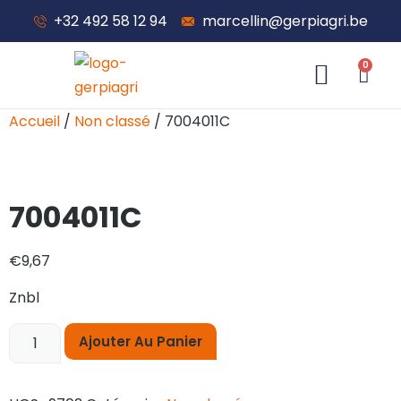
+32 492 58 12 94
marcellin@gerpiagri.be
0
À propos de nous
Accueil
/
Non classé
/ 7004011C
7004011C
€
9,67
Znbl
Ajouter Au Panier