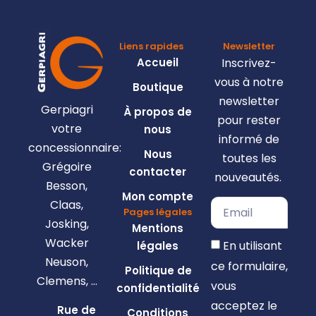
Liens rapides
Newsletter
Accueil
Inscrivez-
vous à notre
Boutique
newsletter
Gerpiagri
À propos de
pour rester
votre
nous
informé de
concessionnaire:
Nous
toutes les
Grégoire
contacter
nouveautés.
Besson,
Mon compte
Claas,
Pages légales
Josking,
Mentions
Wacker
En utilisant
légales
Neuson,
ce formulaire,
Politique de
Clemens, …
vous
confidentialité
acceptez le
Rue de
Conditions