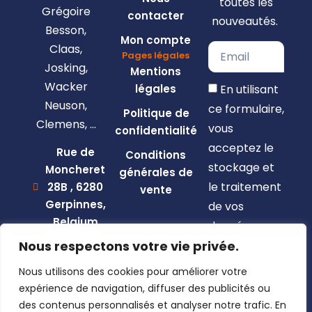
toutes les
Grégoire
contacter
nouveautés.
Besson,
Mon compte
Claas,
Pages légales
Josking,
Mentions
Wacker
En utilisant
légales
Neuson,
ce formulaire,
Politique de
Clemens, …
vous
confidentialité
acceptez le
Rue de
Conditions
stockage et
Moncheret
générales de
le traitement
28B , 6280
vente
Gerpinnes,
de vos
Belgium
données par
+32 492
Nous respectons votre vie privée.
ce site web.
58 12 94
Nous utilisons des cookies pour améliorer votre
S'inscrire
marcellin@gerpiagri.be
expérience de navigation, diffuser des publicités ou
BE
des contenus personnalisés et analyser notre trafic. En