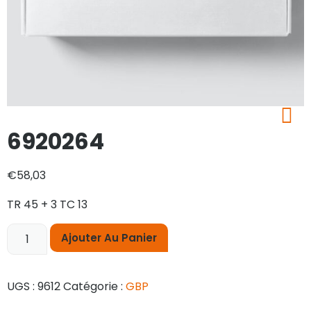
6920264
€
58,03
TR 45 + 3 TC 13
Ajouter Au Panier
UGS :
9612
Catégorie :
GBP