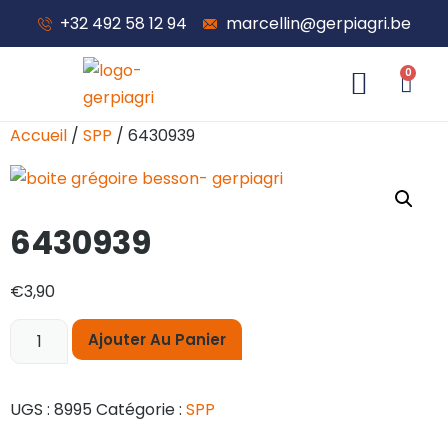
+32 492 58 12 94
marcellin@gerpiagri.be
0
À propos de nous
Accueil
/
SPP
/ 6430939
6430939
€
3,90
Ajouter Au Panier
UGS :
8995
Catégorie :
SPP