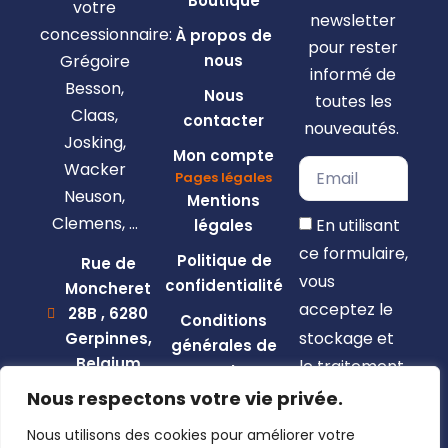
Boutique
votre
newsletter
concessionnaire:
À propos de
pour rester
Grégoire
nous
informé de
Besson,
Nous
toutes les
Claas,
contacter
nouveautés.
Josking,
Mon compte
Wacker
Pages légales
Neuson,
Mentions
Clemens, …
En utilisant
légales
ce formulaire,
Politique de
Rue de
vous
confidentialité
Moncheret
acceptez le
28B , 6280
Conditions
stockage et
Gerpinnes,
générales de
Belgium
le traitement
vente
de vos
+32 492
Nous respectons votre vie privée.
58 12 94
données par
Nous utilisons des cookies pour améliorer votre