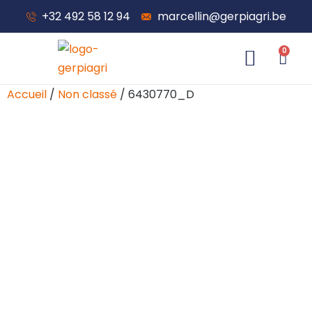
+32 492 58 12 94
marcellin@gerpiagri.be
0
À propos de nous
Accueil
/
Non classé
/ 6430770_D