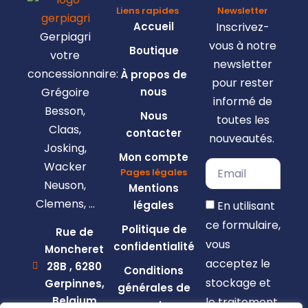
Liens rapides
Newsletter
Accueil
Inscrivez-
Gerpiagri
vous à notre
Boutique
votre
newsletter
concessionnaire:
À propos de
pour rester
Grégoire
nous
informé de
Besson,
Nous
toutes les
Claas,
contacter
nouveautés.
Josking,
Mon compte
Wacker
Pages légales
Neuson,
Mentions
Clemens, …
En utilisant
légales
ce formulaire,
Politique de
Rue de
vous
confidentialité
Moncheret
acceptez le
28B , 6280
Conditions
stockage et
Gerpinnes,
générales de
Belgium
le traitement
vente