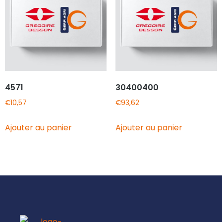
4571
30400400
€
10,57
€
93,62
Ajouter au panier
Ajouter au panier