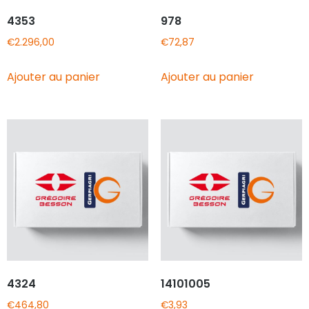
4353
978
€
2.296,00
€
72,87
Ajouter au panier
Ajouter au panier
4324
14101005
€
464,80
€
3,93