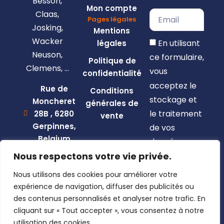
Besson,
Mon compte
Claas,
Pages légales
Josking,
Mentions
Wacker
En utilisant
légales
Neuson,
ce formulaire,
Politique de
Clemens, …
vous
confidentialité
acceptez le
Rue de
Conditions
stockage et
Moncheret
générales de
le traitement
28B , 6280
vente
Gerpinnes,
de vos
Belgium
données par
+32 492
Nous respectons votre vie privée.
ce site web.
58 12 94
Nous utilisons des cookies pour améliorer votre
S'inscrire
marcellin@gerpiagri.be
expérience de navigation, diffuser des publicités ou
BE
des contenus personnalisés et analyser notre trafic. En
0793.946.582
cliquant sur « Tout accepter », vous consentez à notre
utilisation des cookies.