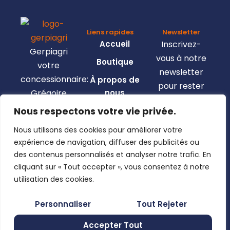
Liens rapides
Newsletter
Accueil
Inscrivez-
Gerpiagri
vous à notre
Boutique
votre
newsletter
concessionnaire:
À propos de
pour rester
Grégoire
nous
informé de
Besson,
Nous respectons votre vie privée.
Nous
toutes les
Claas,
contacter
nouveautés.
Nous utilisons des cookies pour améliorer votre
Josking,
Mon compte
expérience de navigation, diffuser des publicités ou
Wacker
Pages légales
des contenus personnalisés et analyser notre trafic. En
Neuson,
Mentions
cliquant sur « Tout accepter », vous consentez à notre
Clemens, …
En utilisant
légales
utilisation des cookies.
ce formulaire,
Politique de
Rue de
Personnaliser
Tout Rejeter
vous
confidentialité
Moncheret
acceptez le
28B , 6280
Accepter Tout
Conditions