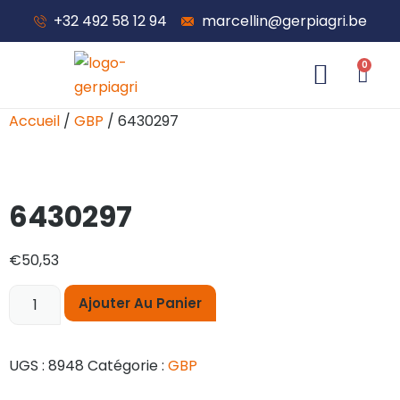
+32 492 58 12 94
marcellin@gerpiagri.be
0
À propos de nous
Accueil
/
GBP
/ 6430297
6430297
€
50,53
Ajouter Au Panier
UGS :
8948
Catégorie :
GBP