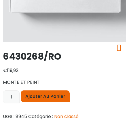
6430268/RO
€
119,92
MONTE ET PEINT
Ajouter Au Panier
UGS :
8945
Catégorie :
Non classé