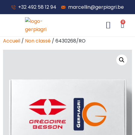
+32 492 58 12 94
marcellin@gerpiagri.be
0
À propos de nous
Accueil
/
Non classé
/ 6430268/RO