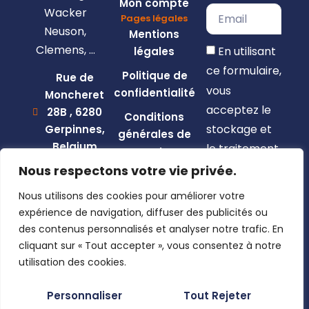
Mon compte
Wacker
Pages légales
Neuson,
Mentions
Clemens, …
En utilisant
légales
ce formulaire,
Politique de
Rue de
vous
confidentialité
Moncheret
acceptez le
28B , 6280
Conditions
stockage et
Gerpinnes,
générales de
Belgium
le traitement
vente
de vos
+32 492
Nous respectons votre vie privée.
58 12 94
données par
Nous utilisons des cookies pour améliorer votre
marcellin@gerpiagri.be
ce site web.
expérience de navigation, diffuser des publicités ou
BE
des contenus personnalisés et analyser notre trafic. En
S'inscrire
0793.946.582
cliquant sur « Tout accepter », vous consentez à notre
utilisation des cookies.
Personnaliser
Tout Rejeter