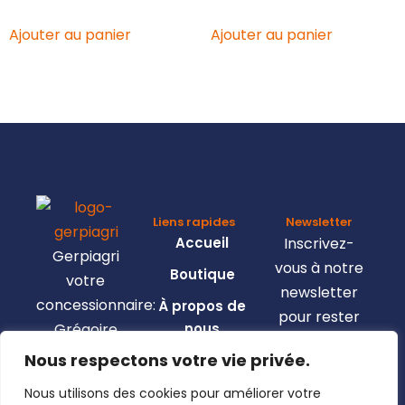
Ajouter au panier
Ajouter au panier
Liens rapides
Newsletter
Accueil
Inscrivez-
Gerpiagri
vous à notre
Boutique
votre
newsletter
concessionnaire:
À propos de
pour rester
Grégoire
nous
informé de
Besson,
Nous respectons votre vie privée.
Nous
toutes les
Claas,
contacter
nouveautés.
Nous utilisons des cookies pour améliorer votre
Josking,