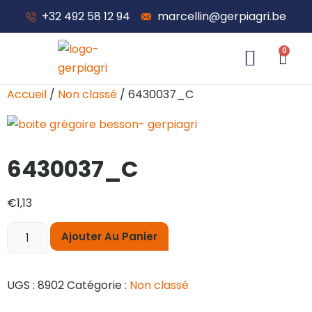
+32 492 58 12 94
marcellin@gerpiagri.be
0
À propos de nous
Accueil
/
Non classé
/ 6430037_C
6430037_C
€
1,13
Ajouter Au Panier
UGS :
8902
Catégorie :
Non classé