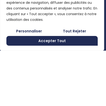
Mon compte
expérience de navigation, diffuser des publicités ou
Wacker
Pages légales
des contenus personnalisés et analyser notre trafic. En
Neuson,
Mentions
cliquant sur « Tout accepter », vous consentez à notre
Clemens, …
En utilisant
légales
utilisation des cookies.
ce formulaire,
Politique de
Rue de
Personnaliser
Tout Rejeter
vous
confidentialité
Moncheret
acceptez le
28B , 6280
Accepter Tout
Conditions
stockage et
Gerpinnes,
générales de
Belgium
le traitement
vente
de vos
+32 492
58 12 94
données par
marcellin@gerpiagri.be
ce site web.
BE
S'inscrire
0793.946.582