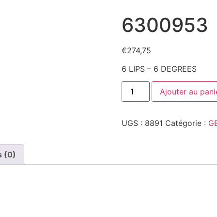
6300953
€
274,75
6 LIPS – 6 DEGREES
quantité
Ajouter au pani
de
6300953
UGS :
8891
Catégorie :
G
s (0)