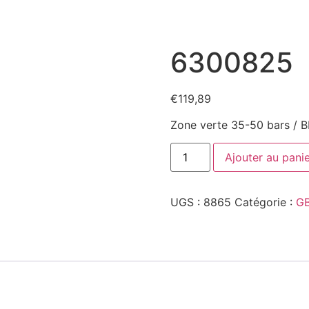
6300825
€
119,89
Zone verte 35-50 bars / 
Ajouter au pani
UGS :
8865
Catégorie :
G