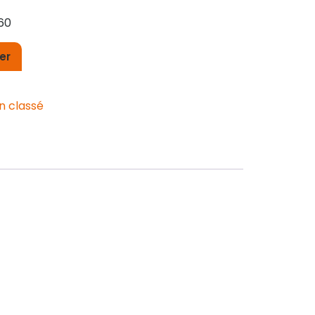
60
er
n classé