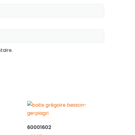
aire.
60001602