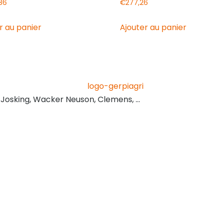
,86
€
277,26
r au panier
Ajouter au panier
, Josking, Wacker Neuson, Clemens, …