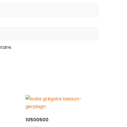
aire.
10500500