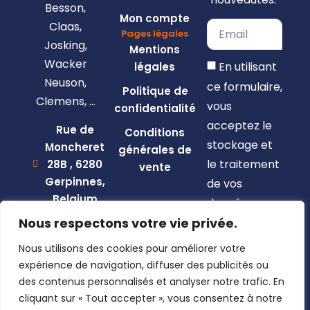
Besson,
Mon compte
Claas,
Pages légales
Josking,
Mentions
Wacker
En utilisant
légales
Neuson,
ce formulaire,
Politique de
Clemens, …
vous
confidentialité
acceptez le
Rue de
Conditions
stockage et
Moncheret
générales de
le traitement
28B , 6280
vente
Gerpinnes,
de vos
Belgium
données par
+32 492
Nous respectons votre vie privée.
ce site web.
58 12 94
Nous utilisons des cookies pour améliorer votre
S'inscrire
marcellin@gerpiagri.be
expérience de navigation, diffuser des publicités ou
BE
des contenus personnalisés et analyser notre trafic. En
0793.946.582
cliquant sur « Tout accepter », vous consentez à notre