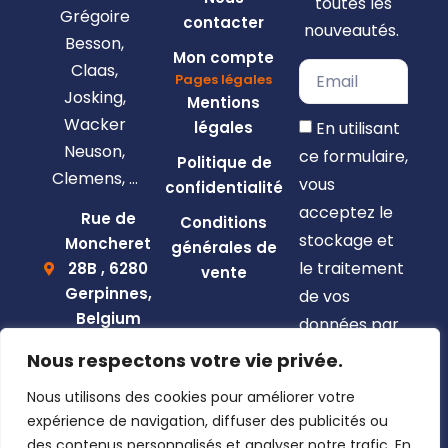
toutes les
Grégoire
contacter
nouveautés.
Besson,
Mon compte
Claas,
Pages légales
Josking,
Mentions
Wacker
En utilisant
légales
Neuson,
ce formulaire,
Politique de
Clemens, …
vous
confidentialité
acceptez le
Rue de
Conditions
stockage et
Moncheret
générales de
le traitement
28B , 6280
vente
Gerpinnes,
de vos
Belgium
données par
+32 492
ce site web.
Nous respectons votre vie privée.
58 12 94
S'inscrire
Nous utilisons des cookies pour améliorer votre
marcellin@gerpiagri.be
expérience de navigation, diffuser des publicités ou
BE
des contenus personnalisés et analyser notre trafic. En