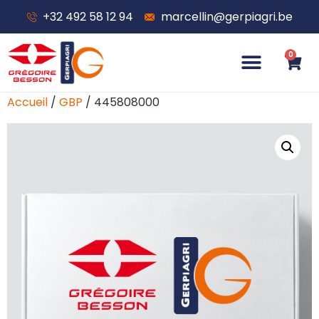
+32 492 58 12 94
marcellin@gerpiagri.be
0
Accueil
/
GBP
/ 445808000