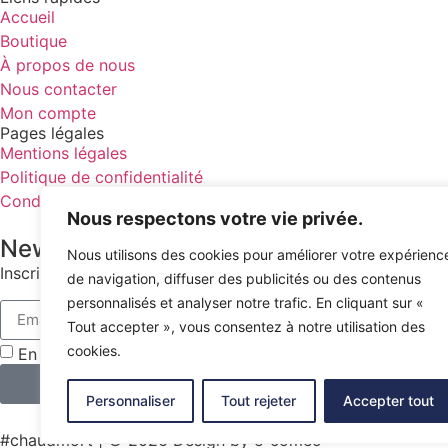
Accueil
Boutique
À propos de nous
Nous contacter
Mon compte
Pages légales
Mentions légales
Politique de confidentialité
Conditions générales de vente
Nous respectons votre vie privée.
Newsletter
Nous utilisons des cookies pour améliorer votre expérienc
Inscrivez-vous à notre newsletter pour rester informé de t
de navigation, diffuser des publicités ou des contenus
personnalisés et analyser notre trafic. En cliquant sur «
Tout accepter », vous consentez à notre utilisation des
cookies.
En utilisant ce formulaire, vous acceptez le stockage et
Personnaliser
Tout rejeter
Accepter tout
#chaudmort | © 2026 Design by e-comeo