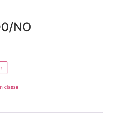
00/NO
er
n classé