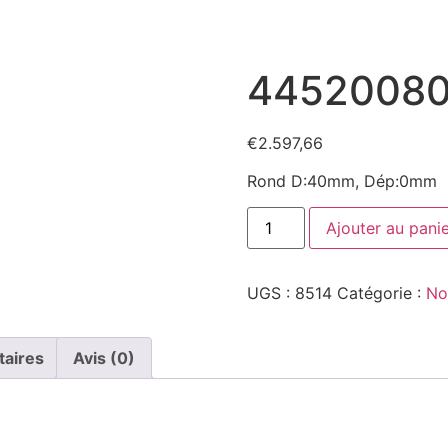
4452008
€
2.597,66
Rond D:40mm, Dép:0mm
Ajouter au pani
UGS :
8514
Catégorie :
No
taires
Avis (0)