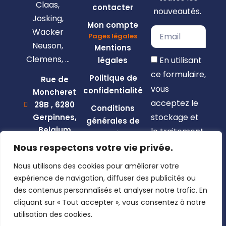
Claas,
contacter
nouveautés.
Josking,
Mon compte
Wacker
Pages légales
Neuson,
Mentions
Clemens, …
En utilisant
légales
ce formulaire,
Politique de
Rue de
vous
confidentialité
Moncheret
acceptez le
28B , 6280
Conditions
stockage et
Gerpinnes,
générales de
Belgium
le traitement
vente
de vos
+32 492
Nous respectons votre vie privée.
58 12 94
données par
Nous utilisons des cookies pour améliorer votre
marcellin@gerpiagri.be
ce site web.
expérience de navigation, diffuser des publicités ou
BE
des contenus personnalisés et analyser notre trafic. En
S'inscrire
0793.946.582
cliquant sur « Tout accepter », vous consentez à notre
utilisation des cookies.