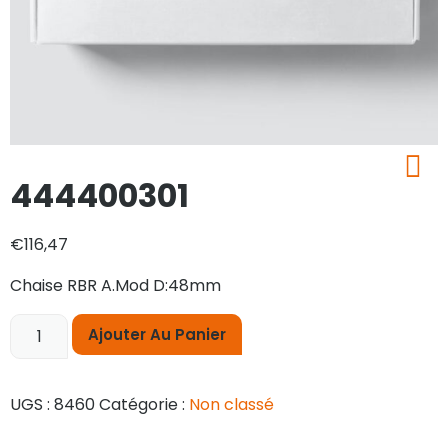
444400301
€
116,47
Chaise RBR A.Mod D:48mm
Ajouter Au Panier
UGS :
8460
Catégorie :
Non classé