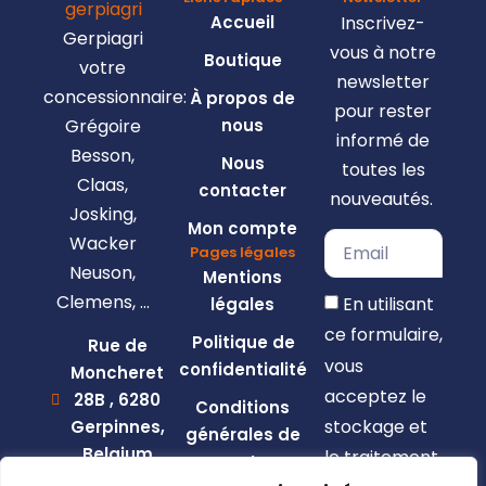
Accueil
Inscrivez-
Gerpiagri
vous à notre
Boutique
votre
newsletter
concessionnaire:
À propos de
pour rester
Grégoire
nous
informé de
Besson,
Nous
toutes les
Claas,
contacter
nouveautés.
Josking,
Mon compte
Wacker
Pages légales
Neuson,
Mentions
Clemens, …
En utilisant
légales
ce formulaire,
Politique de
Rue de
vous
confidentialité
Moncheret
acceptez le
28B , 6280
Conditions
stockage et
Gerpinnes,
générales de
Belgium
le traitement
vente