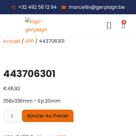
+32 492 58 12 94
marcellin@gerpiagri.be
0
À propos de nous
Accueil
/
SPP
/ 443706301
443706301
€
48,92
358x336mm – Ep:20mm
Ajouter Au Panier