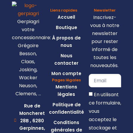
Liens rapides
Newsletter
Accueil
Inscrivez-
Gerpiagri
vous à notre
Boutique
votre
newsletter
concessionnaire:
À propos de
pour rester
Grégoire
nous
informé de
Besson,
Nous
toutes les
Claas,
contacter
nouveautés.
Josking,
Mon compte
Wacker
Pages légales
Neuson,
Mentions
Clemens, …
En utilisant
légales
ce formulaire,
Politique de
Rue de
vous
confidentialité
Moncheret
acceptez le
28B , 6280
Conditions
stockage et
Gerpinnes,
générales de