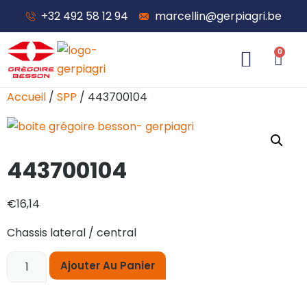
+32 492 58 12 94
marcellin@gerpiagri.be
0
À propos de nous
Accueil
/
SPP
/ 443700104
443700104
€
16,14
Chassis lateral / central
Ajouter Au Panier