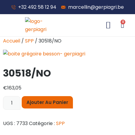
+32 492 58 12 94
marcellin@gerpiagri.be
0
À propos de nous
Accueil
/
SPP
/ 30518/NO
30518/NO
€
163,05
Ajouter Au Panier
UGS :
7733
Catégorie :
SPP