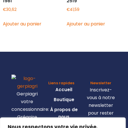
1981
2519
€
30,62
€
41,59
Ajouter au panier
Ajouter au panier
Liens rapides
Newsletter
Accueil
Inscrivez-
Gerpiagri
vous à notre
Boutique
votre
newsletter
concessionnaire:
À propos de
pour rester
Grégoire
nous
informé de
Besson,
Nous respectons votre vie privée.
Nous