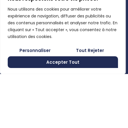
toutes les
Claas,
contacter
nouveautés.
Nous utilisons des cookies pour améliorer votre
Josking,
Mon compte
expérience de navigation, diffuser des publicités ou
Wacker
Pages légales
des contenus personnalisés et analyser notre trafic. En
Neuson,
Mentions
cliquant sur « Tout accepter », vous consentez à notre
Clemens, …
En utilisant
légales
utilisation des cookies.
ce formulaire,
Politique de
Rue de
Personnaliser
Tout Rejeter
vous
confidentialité
Moncheret
acceptez le
28B , 6280
Accepter Tout
Conditions
stockage et
Gerpinnes,
générales de
Belgium
le traitement
vente
de vos
+32 492
58 12 94
données par
marcellin@gerpiagri.be
ce site web.
BE
S'inscrire
0793.946.582