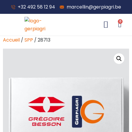
+32 492 58 12 94
marcellin@gerpiagri.be
0
À propos de nous
Accueil
/
SPP
/ 28713