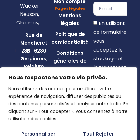
Mon compte
Wacker
Pages légales
Neuson,
Mentions
Clemens, …
En utilisant
légales
ce formulaire,
Politique de
Rue de
vous
confidentialité
Moncheret
acceptez le
28B , 6280
Conditions
stockage et
Gerpinnes,
générales de
Belgium
le traitement
vente
de vos
+32 492
Nous respectons votre vie privée.
58 12 94
données par
Nous utilisons des cookies pour améliorer votre
marcellin@gerpiagri.be
ce site web.
expérience de navigation, diffuser des publicités ou
BE
des contenus personnalisés et analyser notre trafic. En
S'inscrire
0793.946.582
cliquant sur « Tout accepter », vous consentez à notre
utilisation des cookies.
Personnaliser
Tout Rejeter