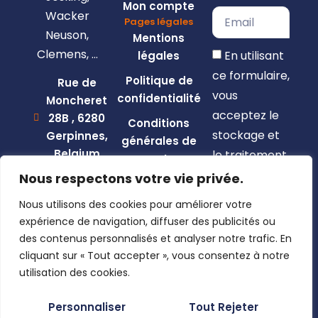
Mon compte
Wacker
Pages légales
Neuson,
Mentions
Clemens, …
En utilisant
légales
ce formulaire,
Politique de
Rue de
vous
confidentialité
Moncheret
acceptez le
28B , 6280
Conditions
stockage et
Gerpinnes,
générales de
Belgium
le traitement
vente
de vos
+32 492
Nous respectons votre vie privée.
58 12 94
données par
Nous utilisons des cookies pour améliorer votre
marcellin@gerpiagri.be
ce site web.
expérience de navigation, diffuser des publicités ou
BE
des contenus personnalisés et analyser notre trafic. En
S'inscrire
0793.946.582
cliquant sur « Tout accepter », vous consentez à notre
utilisation des cookies.
Personnaliser
Tout Rejeter