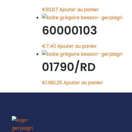
€
93,67
Ajouter au panier
60000103
€
7,40
Ajouter au panier
01790/RD
€
1.681,25
Ajouter au panier