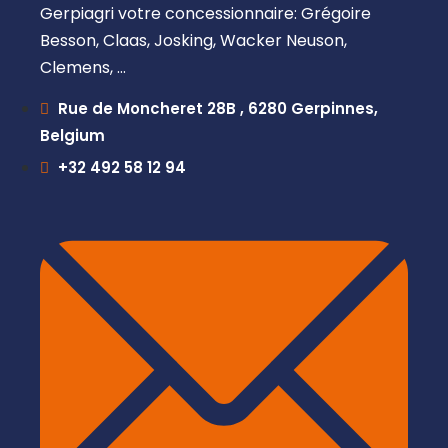
Gerpiagri votre concessionnaire: Grégoire
Besson, Claas, Josking, Wacker Neuson,
Clemens, …
Rue de Moncheret 28B , 6280 Gerpinnes,
Belgium
+32 492 58 12 94