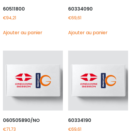
60511800
60334090
€
94,21
€
69,61
Ajouter au panier
Ajouter au panier
060505890/NO
60334190
€
71,73
€
69,61