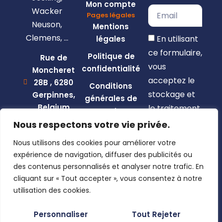
Mon compte
Wacker
Pages légales
Neuson,
Mentions
Clemens, …
En utilisant
légales
ce formulaire,
Politique de
Rue de
vous
confidentialité
Moncheret
acceptez le
28B , 6280
Conditions
stockage et
Gerpinnes,
générales de
Belgium
le traitement
vente
de vos
+32 492
Nous respectons votre vie privée.
58 12 94
données par
Nous utilisons des cookies pour améliorer votre
marcellin@gerpiagri.be
ce site web.
expérience de navigation, diffuser des publicités ou
BE
des contenus personnalisés et analyser notre trafic. En
S'inscrire
0793.946.582
cliquant sur « Tout accepter », vous consentez à notre
utilisation des cookies.
Personnaliser
Tout Rejeter