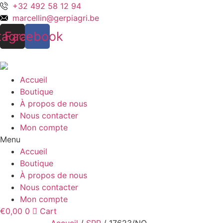
Aller
+32 492 58 12 94
au
marcellin@gerpiagri.be
contenu
tagram
Facebook
Accueil
Boutique
À propos de nous
Nous contacter
Mon compte
Menu
Accueil
Boutique
À propos de nous
Nous contacter
Mon compte
€
0,00
0
Cart
Accueil
/
SPP
/ 17623/NO