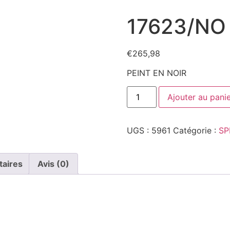
17623/NO
€
265,98
PEINT EN NOIR
quantité
Ajouter au pani
de
17623/NO
UGS :
5961
Catégorie :
SP
taires
Avis (0)