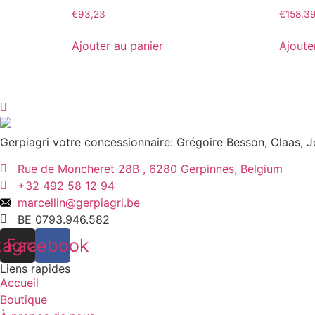
€
93,23
€
158,3
Ajouter au panier
Ajoute
Gerpiagri votre concessionnaire: Grégoire Besson, Claas,
Rue de Moncheret 28B , 6280 Gerpinnes, Belgium
+32 492 58 12 94
marcellin@gerpiagri.be
BE 0793.946.582
tagram
Facebook
Liens rapides
Accueil
Boutique