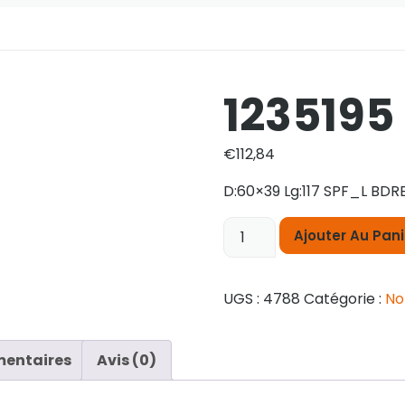
1235195
€
112,84
D:60×39 Lg:117 SPF_L BDR
quantité
Ajouter Au Pani
de
1235195
UGS :
4788
Catégorie :
No
mentaires
Avis (0)