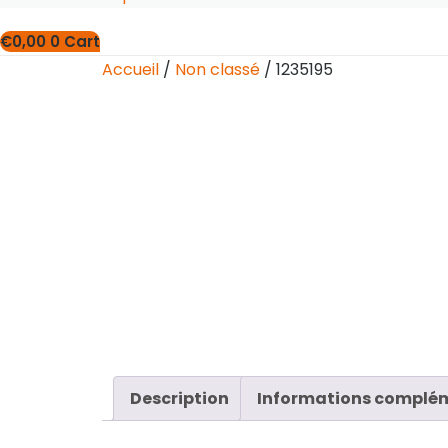
€
0,00
0
Cart
Accueil
/
Non classé
/ 1235195
Description
Informations complé