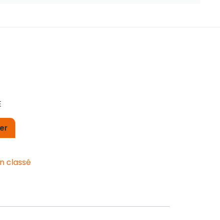
E
er
n classé