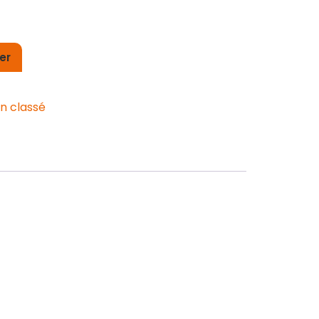
er
n classé