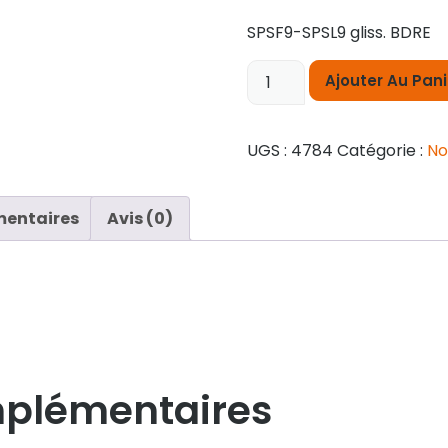
SPSF9-SPSL9 gliss. BDRE
Ajouter Au Pani
UGS :
4784
Catégorie :
No
mentaires
Avis (0)
mplémentaires