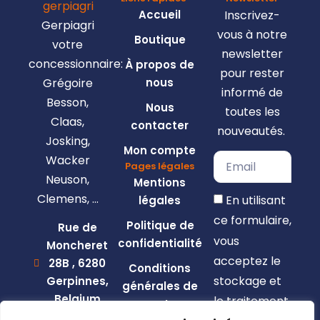
Accueil
Inscrivez-
Gerpiagri
vous à notre
Boutique
votre
newsletter
concessionnaire:
À propos de
pour rester
Grégoire
nous
informé de
Besson,
Nous
toutes les
Claas,
contacter
nouveautés.
Josking,
Mon compte
Wacker
Pages légales
Neuson,
Mentions
Clemens, …
En utilisant
légales
ce formulaire,
Politique de
Rue de
vous
confidentialité
Moncheret
acceptez le
28B , 6280
Conditions
stockage et
Gerpinnes,
générales de
Belgium
le traitement
vente