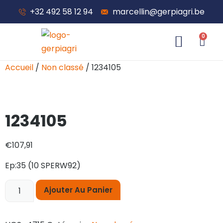
+32 492 58 12 94
marcellin@gerpiagri.be
0
À propos de nous
Accueil
/
Non classé
/ 1234105
1234105
€
107,91
Ep:35 (10 SPERW92)
Ajouter Au Panier