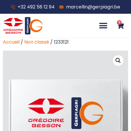
+32 492 58 12 94
marcellin@gerpiagri.be
0
Accueil
/
Non classé
/ 1233121