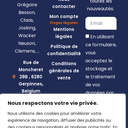
toutes les
Grégoire
contacter
nouveautés.
Besson,
Mon compte
Claas,
Pages légales
Josking,
Mentions
Wacker
En utilisant
légales
Neuson,
ce formulaire,
Politique de
Clemens, …
vous
confidentialité
acceptez le
Rue de
Conditions
stockage et
Moncheret
générales de
le traitement
28B , 6280
vente
Gerpinnes,
de vos
Belgium
données par
+32 492
ce site web.
Nous respectons votre vie privée.
58 12 94
S'inscrire
Nous utilisons des cookies pour améliorer votre
marcellin@gerpiagri.be
expérience de navigation, diffuser des publicités ou
BE
des contenus personnalisés et analyser notre trafic. En