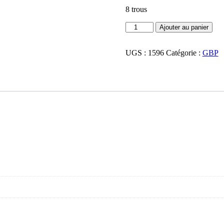
8 trous
quantité
Ajouter au panier
de
109913414
UGS :
1596
Catégorie :
GBP