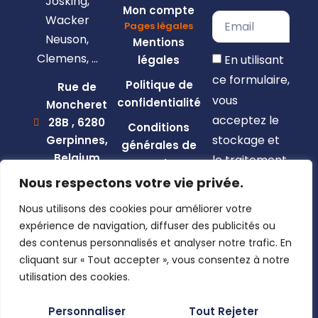
Josking,
Mon compte
Wacker
Pages légales
Neuson,
Mentions
Clemens, …
En utilisant
légales
ce formulaire,
Politique de
Rue de
vous
confidentialité
Moncheret
acceptez le
28B , 6280
Conditions
stockage et
Gerpinnes,
générales de
Belgium
le traitement
vente
de vos
+32 492
Nous respectons votre vie privée.
58 12 94
données par
Nous utilisons des cookies pour améliorer votre
marcellin@gerpiagri.be
ce site web.
expérience de navigation, diffuser des publicités ou
BE
des contenus personnalisés et analyser notre trafic. En
S'inscrire
0793.946.582
cliquant sur « Tout accepter », vous consentez à notre
utilisation des cookies.
Personnaliser
Tout Rejeter