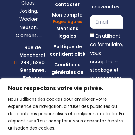
Claas,
contacter
nouveautés.
Josking,
Mon compte
Wacker
Pages légales
Neuson,
Mentions
Clemens, …
En utilisant
légales
ce formulaire,
Politique de
Rue de
vous
confidentialité
Moncheret
acceptez le
28B , 6280
Conditions
stockage et
Gerpinnes,
générales de
Belgium
le traitement
vente
de vos
+32 492
Nous respectons votre vie privée.
58 12 94
données par
Nous utilisons des cookies pour améliorer votre
marcellin@gerpiagri.be
ce site web.
expérience de navigation, diffuser des publicités ou
BE
des contenus personnalisés et analyser notre trafic. En
S'inscrire
0793.946.582
cliquant sur « Tout accepter », vous consentez à notre
utilisation des cookies.