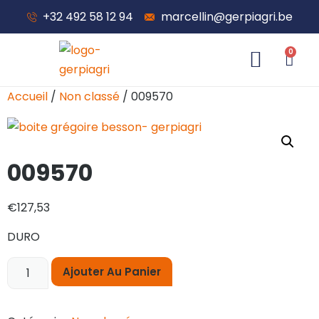
+32 492 58 12 94
marcellin@gerpiagri.be
0
À propos de nous
Accueil
/
Non classé
/ 009570
009570
€
127,53
DURO
Ajouter Au Panier