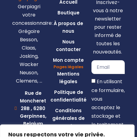
Accueil
Inscrivez-
Gerpiagri
vous à notre
Boutique
votre
newsletter
concessionnaire:
À propos de
pour rester
Grégoire
nous
informé de
Besson,
Nous
toutes les
Claas,
contacter
nouveautés.
Josking,
Mon compte
Wacker
Pages légales
Neuson,
Mentions
Clemens, …
En utilisant
légales
ce formulaire,
Politique de
Rue de
vous
confidentialité
Moncheret
acceptez le
28B , 6280
Conditions
stockage et
Gerpinnes,
générales de
Belgium
le traitement
vente
de vos
+32 492
Nous respectons votre vie privée.