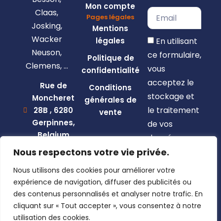
Mon compte
Claas,
Pages légales
Josking,
Mentions
Wacker
En utilisant
légales
Neuson,
ce formulaire,
Politique de
Clemens, …
vous
confidentialité
acceptez le
Rue de
Conditions
stockage et
Moncheret
générales de
le traitement
28B , 6280
vente
Gerpinnes,
de vos
Belgium
données par
+32 492
Nous respectons votre vie privée.
ce site web.
58 12 94
Nous utilisons des cookies pour améliorer votre
S'inscrire
marcellin@gerpiagri.be
expérience de navigation, diffuser des publicités ou
BE
des contenus personnalisés et analyser notre trafic. En
0793.946.582
cliquant sur « Tout accepter », vous consentez à notre
utilisation des cookies.