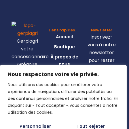
Liens rapides
Newsletter
Accueil
Inscrivez-
Gerpiagri
vous à notre
Boutique
votre
newsletter
concessionnaire:
À propos de
pour rester
Grégoire
nous
informé de
Besson,
Nous respectons votre vie privée.
Nous
toutes les
Claas,
contacter
nouveautés.
Nous utilisons des cookies pour améliorer votre
Josking,
Mon compte
expérience de navigation, diffuser des publicités ou
Wacker
Pages légales
des contenus personnalisés et analyser notre trafic. En
Neuson,
Mentions
cliquant sur « Tout accepter », vous consentez à notre
Clemens, …
En utilisant
légales
utilisation des cookies.
ce formulaire,
Politique de
Rue de
Personnaliser
Tout Rejeter
vous
confidentialité